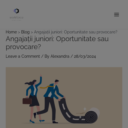
Skip
to
content
Main
Men
Home
Blog
Angajații juniori: Oportunitate sau provocare?
Angajații juniori: Oportunitate sau
provocare?
Leave a Comment
/ By
Alexandra
/
28/03/2024