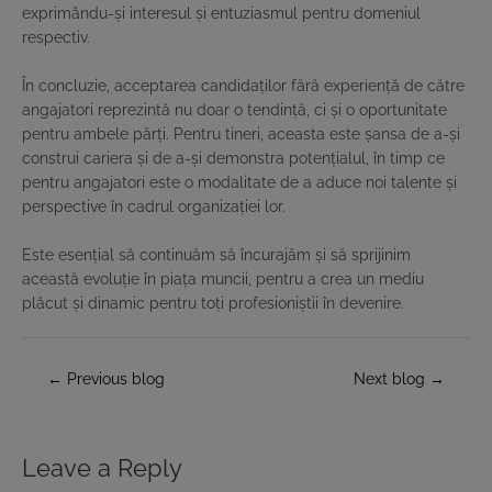
exprimându-și interesul și entuziasmul pentru domeniul
respectiv.
În concluzie, acceptarea candidaților fără experiență de către
angajatori reprezintă nu doar o tendință, ci și o oportunitate
pentru ambele părți. Pentru tineri, aceasta este șansa de a-și
construi cariera și de a-și demonstra potențialul, în timp ce
pentru angajatori este o modalitate de a aduce noi talente și
perspective în cadrul organizației lor.
Este esențial să continuăm să încurajăm și să sprijinim
această evoluție în piața muncii, pentru a crea un mediu
plăcut și dinamic pentru toți profesioniștii în devenire.
Post
←
Previous blog
Next blog
→
navigation
Leave a Reply