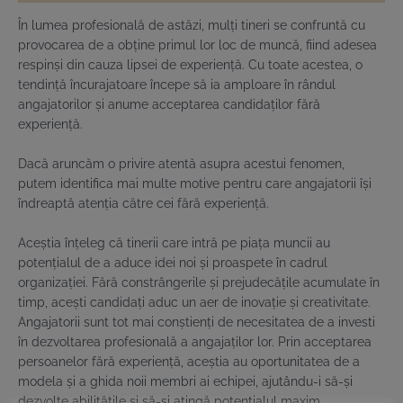
În lumea profesională de astăzi, mulți tineri se confruntă cu
provocarea de a obține primul lor loc de muncă, fiind adesea
respinși din cauza lipsei de experiență. Cu toate acestea, o
tendință încurajatoare începe să ia amploare în rândul
angajatorilor și anume acceptarea candidaților fără
experiență.
Dacă aruncăm o privire atentă asupra acestui fenomen,
putem identifica mai multe motive pentru care angajatorii își
îndreaptă atenția către cei fără experiență.
Aceștia înțeleg că tinerii care intră pe piața muncii au
potențialul de a aduce idei noi și proaspete în cadrul
organizației. Fără constrângerile și prejudecățile acumulate în
timp, acești candidați aduc un aer de inovație și creativitate.
Angajatorii sunt tot mai conștienți de necesitatea de a investi
în dezvoltarea profesională a angajaților lor. Prin acceptarea
persoanelor fără experiență, aceștia au oportunitatea de a
modela și a ghida noii membri ai echipei, ajutându-i să-și
dezvolte abilitățile și să-și atingă potențialul maxim.