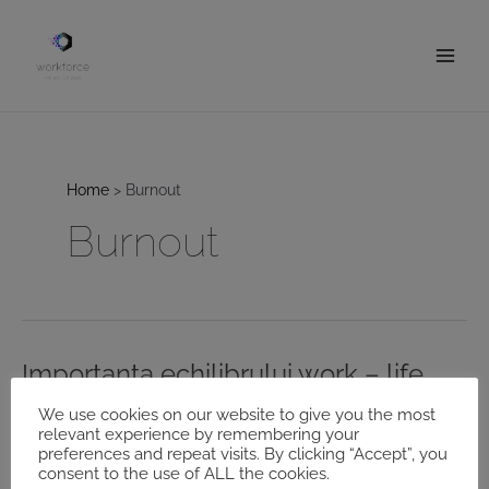
Skip
to
content
Main
Men
Home
Burnout
Burnout
Importanța echilibrului work – life
Leave a Comment
/
Norbert
We use cookies on our website to give you the most
relevant experience by remembering your
În epoca modernă, unde ritmul accelerat al existenței și
preferences and repeat visits. By clicking “Accept”, you
presiunea constantă pentru excelență în toate domeniile vieții
consent to the use of ALL the cookies.