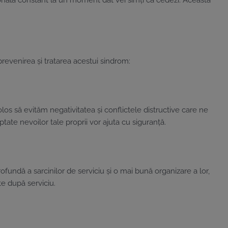
esională constant la un moment dat vei simți că cedezi. Această
revenirea și tratarea acestui sindrom:
los să evităm negativitatea și conflictele distructive care ne
ate nevoilor tale proprii vor ajuta cu siguranță.
rofundă a sarcinilor de serviciu și o mai bună organizare a lor,
te după serviciu.