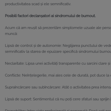
productivitatea scad și ele semnificativ.
Posibili factori declanșatori ai sindromului de burnout.
Acum că am reușit să prezentăm simptomele uzuale ale persoanel
muncă:
Lipsă de control și de autonomie: Neglijarea punctului de vede
semnificativ la starea de epuizare specifică sindromului burnou
Neclaritate: Lipsa unei activități transparente cu sarcini clare ș
Conflicte: Neînțelegerile, mai ales cele de durată, pot duce la 
Supraîncărcare sau subîncărcare: Atât o activitatea prea intens
Lipsă de suport: Sentimentul că nu poți cere sfaturi sau sprijin 