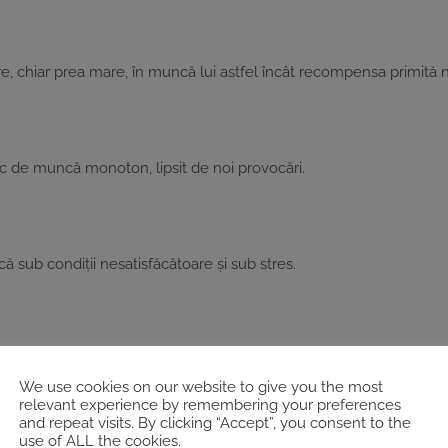
chiar prea mare, în muncă lui astfel încât recompensa primită n
c de muncă monoton, lipsit de noi provocări.
sub condiții nesatisfăcătoare și sub stres.
 reprezintă același lucru cu stresul în excesiv. Stresul, în general,
 perioadă în condițiile care le cauzează stres, se vor simți mai bi
We use cookies on our website to give you the most
relevant experience by remembering your preferences
and repeat visits. By clicking “Accept”, you consent to the
ntă cu acest fenomen profesional se simt epuizați (fizic și mental
use of ALL the cookies.