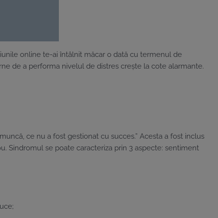
țiunile online te-ai întâlnit măcar o dată cu termenul de
erne de a performa nivelul de distres crește la cote alarmante.
de muncă, ce nu a fost gestionat cu succes.” Acesta a fost inclus
irou. Sindromul se poate caracteriza prin 3 aspecte: sentiment
duce;