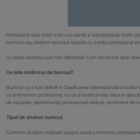
Perioada în care trăim este una alertă și solicitantă pe toate p
burnout sau sindrom burnout asociat cu mediul profesional prov
Cu toate acestea cum faci diferența? Cum știi că ești doar obos
Ce este sindromul de burnout?
Burnout-ul a fost definit în Clasificarea Internațională a bolilo
ca și fenomen profesional, nu ca și boală și este adus în discuț
de epuizare, performanță profesională redusă, sentiment de n
Tipuri de sindrom burnout.
Conform studiilor realizate asupra acestui fenomen profesional