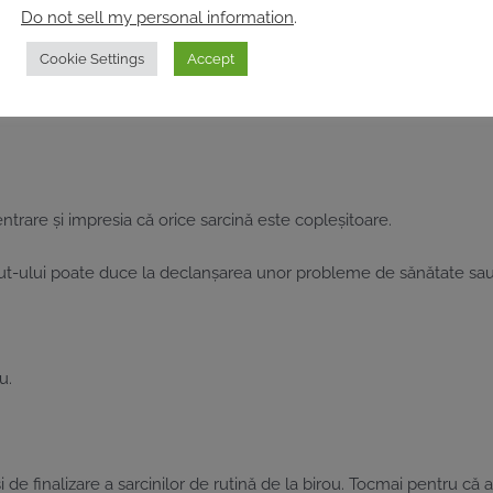
Do not sell my personal information
.
Cookie Settings
Accept
ntrare și impresia că orice sarcină este copleșitoare.
out-ului poate duce la declanșarea unor probleme de sănătate sau 
u.
 de finalizare a sarcinilor de rutină de la birou. Tocmai pentru că