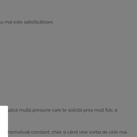
u mai este satisfăcătoare.
 implică multă presiune care te solicită prea mult fizic si
ne.
) si nemotivați constant, chiar și când vine vorba de cele mai