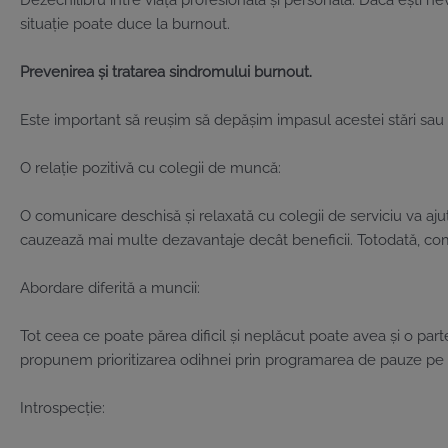
Dezechilibru între viața profesională și personală: Dacă ești ne
situație poate duce la burnout.
Prevenirea și tratarea sindromului burnout.
Este important să reușim să depășim impasul acestei stări sau 
O relație pozitivă cu colegii de muncă:
O comunicare deschisă și relaxată cu colegii de serviciu va aju
cauzează mai multe dezavantaje decât beneficii. Totodată, comun
Abordare diferită a muncii:
Tot ceea ce poate părea dificil și neplăcut poate avea și o parte
propunem prioritizarea odihnei prin programarea de pauze pe dur
Introspecție: