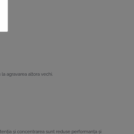
la agravarea altora vechi.
 atenția și concentrarea sunt reduse performanța și