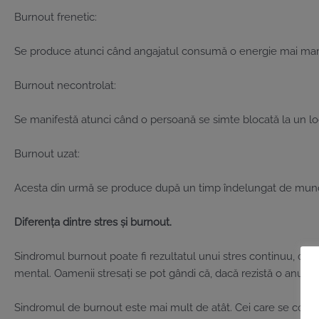
Burnout frenetic:
Se produce atunci când angajatul consumă o energie mai mare, 
Burnout necontrolat:
Se manifestă atunci când o persoană se simte blocată la un lo
Burnout uzat:
Acesta din urmă se produce după un timp îndelungat de muncă 
Diferența dintre stres și burnout.
Sindromul burnout poate fi rezultatul unui stres continuu, dar nu
mental. Oamenii stresați se pot gândi că, dacă rezistă o anumită
Sindromul de burnout este mai mult de atât. Cei care se confru