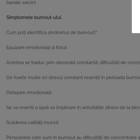
banale sarcini.
Simptomele burnout-ului.
Cum poți identifica sindromul de burnout?
Epuizare emoțională și fizică:
Acestea se traduc prin oboseală constantă, dificultăți de conce
De foarte multe ori stresul constant resimțit în perioada burn
Detașare emoțională:
Se va resimți o lipsă se implicare în activitățile zilnice de la biro
Scăderea calității muncii:
Persoanele care sunt în burnout au dificultăți de concentrare și