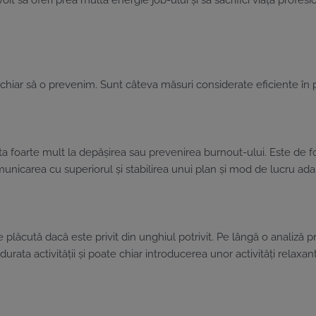
voit să oferi prea multă energie job-ului și să sacrifici viața prof
chiar să o prevenim. Sunt câteva măsuri considerate eficiente în p
ta foarte mult la depășirea sau prevenirea burnout-ului. Este de fo
icarea cu superiorul și stabilirea unui plan și mod de lucru adapt
 plăcută dacă este privit din unghiul potrivit. Pe lângă o analiză p
ata activității și poate chiar introducerea unor activități relaxan