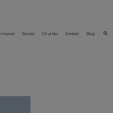
Sea
de muncă
Servicii
CV-ul tău
Contact
Blog