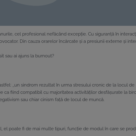
lanurile, cel profesional nefăcând excepție. Cu siguranță în interac
ocator. Din cauza orarelor încărcate și a presiunii externe și int
it sau ai ajuns la burnout?
r astfel: ,,un sindrom rezultat în urma stresului cronic de la locul 
ie ca fiind compatibil cu majoritatea activităților desfășurate la b
egativism sau chiar cinism față de locul de muncă.
, el poate fi de mai multe tipuri, funcție de modul în care se pro