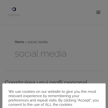
Skip
to
content
Main
Men
Home
social media
social media
Construirea unui profil personal
puternic pe rețelele sociale
We use cookies on our website to give you the most
relevant experience by remembering your
profesionale
preferences and repeat visits. By clicking “Accept”, you
Leave a Comment
/
Andreea
consent to the use of ALL the cookies.