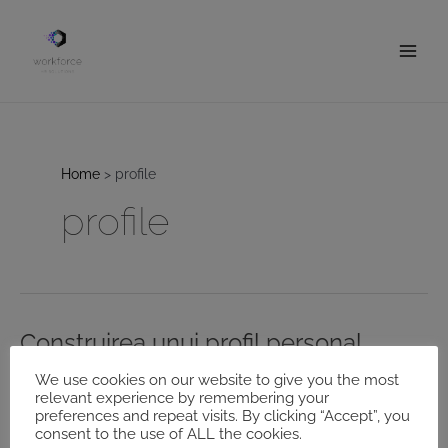
Skip
to
content
Main
Men
Home
profile
profile
Construirea unui profil personal
puternic pe rețelele sociale
We use cookies on our website to give you the most
relevant experience by remembering your
profesionale
preferences and repeat visits. By clicking “Accept”, you
Leave a Comment
/
Andreea
consent to the use of ALL the cookies.